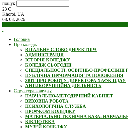
пошук
23
C
Khorol, UA
08. 08. 2026
Відокремлений структурний підрозділ "Хорольський агропроми
Головна
Про коледж
ВІТАЛЬНЕ СЛОВО ДИРЕКТОРА
АДМІНІСТРАЦІЯ
ІСТОРІЯ КОЛЕДЖУ
КОЛЕДЖ СЬОГОДНІ
СПЕЦІАЛЬНОСТІ, ОСВІТНЬО-ПРОФЕСІЙНІ 
ПУБЛІЧНА ІНФОРМАЦІЯ ТА ПОЛОЖЕННЯ
ЗВІТ ПРО РОБОТУ ДИРЕКТОРА ХАФК ПДАУ
АНТИКОРУПЦІЙНА ДІЯЛЬНІСТЬ
Структура коледжу
НАВЧАЛЬНО-МЕТОДИЧНИЙ КАБІНЕТ
ВИХОВНА РОБОТА
ПСИХОЛОГІЧНА СЛУЖБА
ПРОФКОМ КОЛЕДЖУ
МАТЕРІАЛЬНО-ТЕХНІЧНА БАЗА: НАВЧАЛЬН
БІБЛІОТЕКА
МУЗЕЙ КОЛЕДЖУ