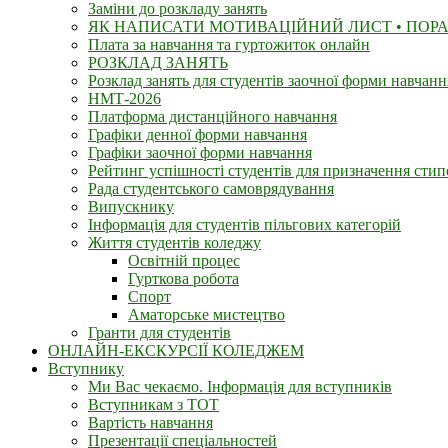
Заміни до розкладу занять
ЯК НАПИСАТИ МОТИВАЦІЙНИЙ ЛИСТ • ПОРА
Плата за навчання та гуртожиток онлайн
РОЗКЛАД ЗАНЯТЬ
Розклад занять для студентiв заочної форми навчанн
НМТ-2026
Платформа дистанційного навчання
Графіки денної форми навчання
Графіки заочної форми навчання
Рейтинг успішності студентів для призначення стип
Рада студентського самоврядування
Випускнику
Інформація для студентів пільгових категорій
Життя студентів коледжу
Освітній процес
Гурткова робота
Спорт
Аматорське мистецтво
Гранти для студентів
ОНЛАЙН-ЕКСКУРСІЇ КОЛЕДЖЕМ
Вступнику
Ми Вас чекаємо. Інформація для вступників
Вступникам з ТОТ
Вартість навчання
Презентації спеціальностей