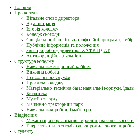
Головна
Про коледж
Вітальне слово директора
Адміністрація
Історія коледжу
Коледж сьогодні
Спеціальності, освітньо-професійні програми, вибі
Публічна інформація та положення
Звіт про роботу директора ХАФК ПДАУ
Антикорупційна діяльність
Структура коледжу
Навчально-методичний кабінет
Виховна робота
Психологічна служба
Профком коледжу
Матеріально-технічна база: навчальні корпуси, їдал
Бібліотека
Музей коледжу
Машинно-тракторний парк
Навчально-виробничі майстерні
Відділення
Механізація і організація виробництва сільськогоспо
Енергетика та економіка агропромислового виробн
Студенту