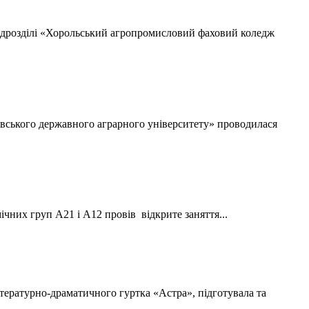
ідрозділі «Хорольський агропромисловий фаховий коледж
вського державного аграрного університету» проводилася
их груп А21 і А12 провів відкрите заняття...
ратурно-драматичного гуртка «Астра», підготувала та