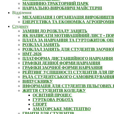
МАШИННО-ТРАКТОРНИЙ ПАРК
НАВЧАЛЬНО-ВИРОБНИЧІ МАЙСТЕРНІ
Відділення
МЕХАНІЗАЦІЯ І ОРГАНІЗАЦІЯ ВИРОБНИЦТ
ЕНЕРГЕТИКА ТА ЕКОНОМІКА АГРОПРОМИ
Студенту
ЗАМІНИ ДО РОЗКЛАДУ ЗАНЯТЬ
ЯК НАПИСАТИ МОТИВАЦІЙНИЙ ЛИСТ • ПОР
ПЛАТА ЗА НАВЧАННЯ ТА ГУРТОЖИТОК О
РОЗКЛАД ЗАНЯТЬ
РОЗКЛАД ЗАНЯТЬ ДЛЯ СТУДЕНТIВ ЗАОЧН
НМТ-2026
ПЛАТФОРМА ДИСТАНЦІЙНОГО НАВЧАННЯ
ГРАФІКИ ДЕННОЇ ФОРМИ НАВЧАННЯ
ГРАФІКИ ЗАОЧНОЇ ФОРМИ НАВЧАННЯ
РЕЙТИНГ УСПІШНОСТІ СТУДЕНТІВ ДЛЯ П
РАДА СТУДЕНТСЬКОГО САМОВРЯДУВАНН
ВИПУСКНИКУ
ІНФОРМАЦІЯ ДЛЯ СТУДЕНТІВ ПІЛЬГОВИХ 
ЖИТТЯ СТУДЕНТІВ КОЛЕДЖУ
ОСВІТНІЙ ПРОЦЕС
ГУРТКОВА РОБОТА
СПОРТ
АМАТОРСЬКЕ МИСТЕЦТВО
ГРАНТИ ДЛЯ СТУДЕНТІВ