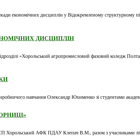
декади економічних дисциплін у Відокремленому структурному п
ОНОМІЧНИХ ДИСЦИПЛІН
підрозділі «Хорольський агропромисловий фаховий коледж Полта
ИКИ
обничого навчання Олександр Юхименко зі студентами академічн
ОРНИЦІ»
П Хорольський АФК ПДАУ Клепач В.М., разом з учасниками літе