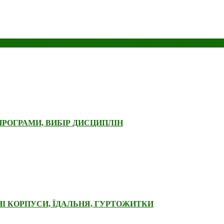
словий фаховий коледж Полтавської державної аграрної академі
ПРОГРАМИ, ВИБІР ДИСЦИПЛІН
І КОРПУСИ, ЇДАЛЬНЯ, ГУРТОЖИТКИ