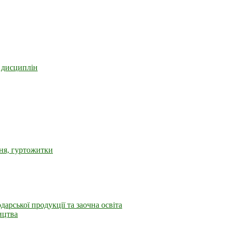
р дисциплін
ьня, гуртожитки
дарської продукції та заочна освіта
ицтва