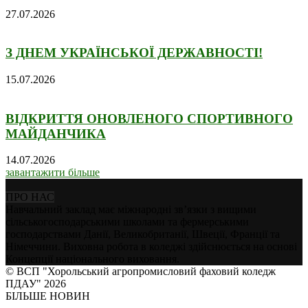
27.07.2026
З ДНЕМ УКРАЇНСЬКОЇ ДЕРЖАВНОСТІ!
15.07.2026
ВІДКРИТТЯ ОНОВЛЕНОГО СПОРТИВНОГО
МАЙДАНЧИКА
14.07.2026
завантажити більше
ПРО НАС
Навчальний заклад має міжнародні зв’язки з вищими
сільськогосподарськими школами та фермерськими
господарствами Данії, Великобританії, Швеції, Франції та
Німеччини. Виховна робота в коледжі здійснюється на основі
Концепції національного виховання.
© ВСП "Хорольський агропромисловий фаховий коледж
ПДАУ" 2026
БІЛЬШЕ НОВИН