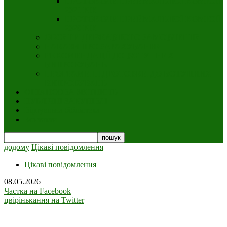
ПРОТОКОЛИ ПРИЙМАЛЬНОЇ КОМІСІЇ
2021 РІК
ПРОТОКОЛИ ПРИЙМАЛЬНОЇ КОМІСІЇ
2020 РІК
ОБСЯГИ ДЕРЖАВНОГО ЗАМОВЛЕННЯ
НАКАЗИ ПРО ЗАРАХУВАННЯ
РЕКОМЕНДАЦІЇ ДО ВСТУПНИХ
ВИПРОБУВАНЬ
ПРОГРАМИ ПІДГОТОВКИ ДО ВСТУПНИХ
ВИПРОБУВАНЬ
ФІНАНСОВА ЗВІТНІСТЬ
ПУБЛІЧНІ ЗАКУПІВЛІ
Віртуальна бібліотека
Контакти
додому
Цікаві повідомлення
Цікаві повідомлення
08.05.2026
Частка на Facebook
цвірінькання на Twitter