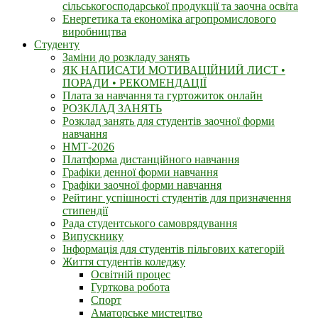
сільськогосподарської продукції та заочна освіта
Енергетика та економіка агропромислового
виробництва
Студенту
Заміни до розкладу занять
ЯК НАПИСАТИ МОТИВАЦІЙНИЙ ЛИСТ •
ПОРАДИ • РЕКОМЕНДАЦІЇ
Плата за навчання та гуртожиток онлайн
РОЗКЛАД ЗАНЯТЬ
Розклад занять для студентiв заочної форми
навчання
НМТ-2026
Платформа дистанційного навчання
Графіки денної форми навчання
Графіки заочної форми навчання
Рейтинг успішності студентів для призначення
стипендії
Рада студентського самоврядування
Випускнику
Інформація для студентів пільгових категорій
Життя студентів коледжу
Освітній процес
Гурткова робота
Спорт
Аматорське мистецтво