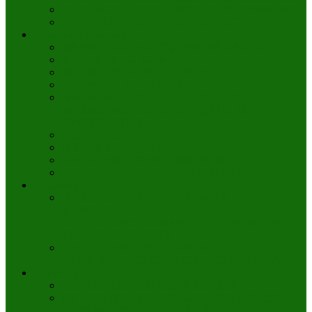
ЗВІТ ПРО РОБОТУ ДИРЕКТОРА ХАФК ПДАУ
АНТИКОРУПЦІЙНА ДІЯЛЬНІСТЬ
Структура коледжу
НАВЧАЛЬНО-МЕТОДИЧНИЙ КАБІНЕТ
ВИХОВНА РОБОТА
ПСИХОЛОГІЧНА СЛУЖБА
ПРОФКОМ КОЛЕДЖУ
МАТЕРІАЛЬНО-ТЕХНІЧНА БАЗА:
НАВЧАЛЬНІ КОРПУСИ, ЇДАЛЬНЯ,
ГУРТОЖИТКИ
БІБЛІОТЕКА
МУЗЕЙ КОЛЕДЖУ
МАШИННО-ТРАКТОРНИЙ ПАРК
НАВЧАЛЬНО-ВИРОБНИЧІ МАЙСТЕРНІ
Відділення
МЕХАНІЗАЦІЯ І ОРГАНІЗАЦІЯ
ВИРОБНИЦТВА
СІЛЬСЬКОГОСПОДАРСЬКОЇ ПРОДУКЦІЇ
ТА ЗАОЧНА ОСВІТА
ЕНЕРГЕТИКА ТА ЕКОНОМІКА
АГРОПРОМИСЛОВОГО ВИРОБНИЦТВА
Студенту
ЗАМІНИ ДО РОЗКЛАДУ ЗАНЯТЬ
ЯК НАПИСАТИ МОТИВАЦІЙНИЙ ЛИСТ •
ПОРАДИ • РЕКОМЕНДАЦІЇ