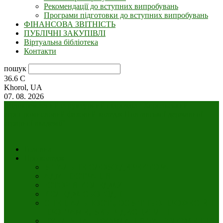
Рекомендації до вступних випробувань
Програми підготовки до вступних випробувань
ФІНАНСОВА ЗВІТНІСТЬ
ПУБЛІЧНІ ЗАКУПІВЛІ
Віртуальна бібліотека
Контакти
пошук
36.6
C
Khorol, UA
07. 08. 2026
Відокремлений структурний підрозділ "Хорольський
агропромисловий фаховий коледж Полтавської державної
аграрної академії"
Головна
Про коледж
ВІТАЛЬНЕ СЛОВО ДИРЕКТОРА
АДМІНІСТРАЦІЯ
ІСТОРІЯ КОЛЕДЖУ
КОЛЕДЖ СЬОГОДНІ
СПЕЦІАЛЬНОСТІ, ОСВІТНЬО-ПРОФЕСІЙНІ
ПРОГРАМИ, ВИБІР ДИСЦИПЛІН
ПУБЛІЧНА ІНФОРМАЦІЯ ТА ПОЛОЖЕННЯ