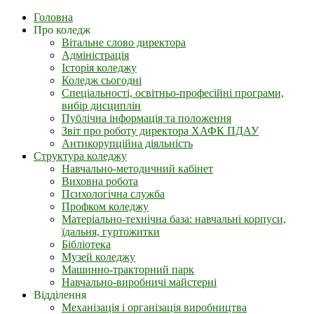
Головна
Про коледж
Вітальне слово директора
Адміністрація
Історія коледжу
Коледж сьогодні
Спеціальності, освітньо-професійні програми,
вибір дисциплін
Публічна інформація та положення
Звіт про роботу директора ХАФК ПДАУ
Антикорупційна діяльність
Структура коледжу
Навчально-методичний кабінет
Виховна робота
Психологічна служба
Профком коледжу
Матеріально-технічна база: навчальні корпуси,
їдальня, гуртожитки
Бібліотека
Музей коледжу
Машинно-тракторний парк
Навчально-виробничі майстерні
Відділення
Механізація і організація виробництва