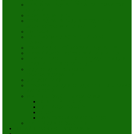
ПЛАТА ЗА НАВЧАННЯ ТА ГУРТОЖИТОК
ОНЛАЙН
РОЗКЛАД ЗАНЯТЬ
РОЗКЛАД ЗАНЯТЬ ДЛЯ СТУДЕНТIВ
ЗАОЧНОЇ ФОРМИ НАВЧАННЯ
НМТ-2026
ПЛАТФОРМА ДИСТАНЦІЙНОГО
НАВЧАННЯ
ГРАФІКИ ДЕННОЇ ФОРМИ НАВЧАННЯ
ГРАФІКИ ЗАОЧНОЇ ФОРМИ НАВЧАННЯ
РЕЙТИНГ УСПІШНОСТІ СТУДЕНТІВ ДЛЯ
ПРИЗНАЧЕННЯ СТИПЕНДІЇ
РАДА СТУДЕНТСЬКОГО
САМОВРЯДУВАННЯ
ВИПУСКНИКУ
ІНФОРМАЦІЯ ДЛЯ СТУДЕНТІВ ПІЛЬГОВИХ
КАТЕГОРІЙ
ЖИТТЯ СТУДЕНТІВ КОЛЕДЖУ
ОСВІТНІЙ ПРОЦЕС
ГУРТКОВА РОБОТА
СПОРТ
АМАТОРСЬКЕ МИСТЕЦТВО
ГРАНТИ ДЛЯ СТУДЕНТІВ
ОНЛАЙН-ЕКСКУРСІЇ КОЛЕДЖЕМ
Вступнику